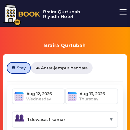
Braira Qurtubah
BOOK
Riyadh Hotel
Braira Qurtubah
🏨 Stay
🚗 Antar-jemput bandara
Wednesday
Thursday
▼